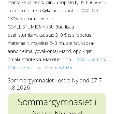
marita.kaipainen@kainuunopisto.fi, 050-3656843
Toimisto toimisto@kainuunopisto.fi, 040 073
1305, kainuunopisto.fi
OSALLISTUMISMAKSU (lue lisää
osallistumismaksusta): 310 € (sis. opetus,
materiaalit, majoitus 2–3 hh, ateriat, vapaa-
ajanohjelma, yövalvonta) Mahd. oppikirjat
omakustanteisia. Majoitus 1 hh…
Jatka lukemista
Matikkakesälukio 31.5.–6.6.2026
Sommargymnasiet i östra Nyland 27.7.–
1.8.2026