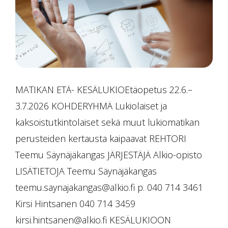
MATIKAN ETÄ- KESÄLUKIOEtäopetus 22.6.–
3.7.2026 KOHDERYHMÄ Lukiolaiset ja
kaksoistutkintolaiset sekä muut lukiomatikan
perusteiden kertausta kaipaavat REHTORI
Teemu Säynäjäkangas JÄRJESTÄJÄ Alkio-opisto
LISÄTIETOJA Teemu Säynäjäkangas
teemu.saynajakangas@alkio.fi p. 040 714 3461
Kirsi Hintsanen 040 714 3459
kirsi.hintsanen@alkio.fi KESÄLUKIOON