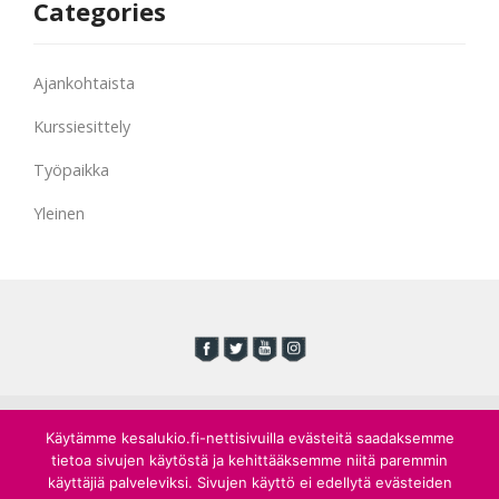
Categories
Ajankohtaista
Kurssiesittely
Työpaikka
Yleinen
Käytämme kesalukio.fi-nettisivuilla evästeitä saadaksemme
Kesälukioseura ry
tietoa sivujen käytöstä ja kehittääksemme niitä paremmin
Kulttuuritalo, Sturenkatu 4, 00510 Helsinki puh. 040 757 0481
käyttäjiä palveleviksi. Sivujen käyttö ei edellytä evästeiden