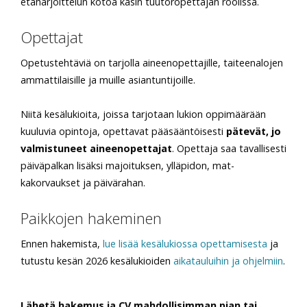
etäharjoittelun kotoa käsin tuutoropettajan roolissa.
Opettajat
Opetustehtäviä on tarjolla ai­neenopettajille, taiteenalojen
ammattilaisille ja muille asian­tuntijoille.
Niitä kesälukioita, joissa tarjo­taan lukion oppimäärään
kuu­luvia opintoja, opettavat pääsääntöisesti
päte­vät, jo
valmistu­neet aineen­opettajat
. Opettaja saa taval­lisesti
päiväpalkan lisäksi majoituksen, ylläpidon, mat­
kakorvaukset ja päivärahan.
Paikkojen hakeminen
Ennen hakemista,
lue lisää kesälukiossa opettamisesta
ja
tutustu kesän 2026 kesälukioiden
aikatauluihin ja ohjelmiin
.
Lähetä hakemus ja CV mahdollisim­man pian tai