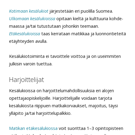
Kotimaan kesälukiot
jär­jes­tetään eri puolilla Suomea.
Ulkomaan kesälukioissa
opi­taan kieltä ja kulttuuria kohde­
maassa ja/tai tutustutaan johon­kin teemaan.
Etäkesälukioissa
taas
kerrataan matikkaa ja luon­nontieteitä
etäyhteyden avulla.
Kesälukiotoiminta ei tavoittele voittoa ja on useimmiten
julkisin varoin tuettua.
Harjoittelijat
Kesälukioissa on harjoittelu­mahdollisuuksia eri alojen
opettajaopiskelijoille. Harjoittelijalle voidaan tarjota
kesälukiosta riippuen matkakorvaukset, majoitus, täysi
ylläpito ja/tai harjoittelupalkkio.
Matikan etäkesälukiossa
voit suorittaa 1–3 opintopisteen