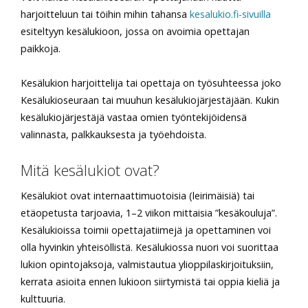
harjoitteluun tai töihin mihin tahansa
kesalukio.fi-sivuilla
esiteltyyn kesälukioon, jossa on avoimia opettajan
paikkoja.
Kesälukion harjoittelija tai opettaja on työsuhteessa joko
Kesälukioseuraan tai muuhun kesälukiojärjestäjään. Kukin
kesälukiojärjestäjä vastaa omien työntekijöidensä
valinnasta, palkkauksesta ja työehdoista.
Mitä kesälukiot ovat?
Kesälukiot ovat internaatti­muotoisia (leirimäisiä) tai
etäopetusta tarjoa­via, 1–2 viikon mittaisia ”kesäkouluja”.
Kesälukioissa toimii opettajatiimejä ja opettaminen voi
olla hyvinkin yhteisöllistä. Kesälukiossa nuori voi suorittaa
lukion opintojaksoja, val­mistautua yli­oppilaskirjoituk­siin,
kerrata asi­oi­ta ennen lukioon siirty­mistä tai oppia kieliä ja
kult­tuuria.