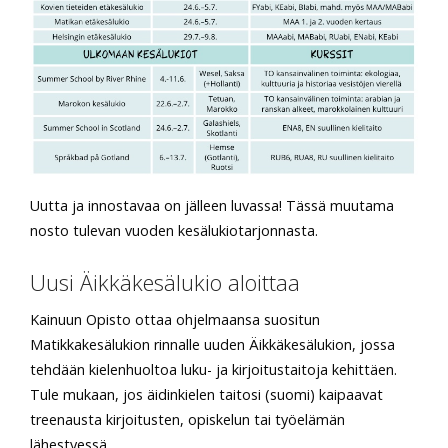
Uutta ja innostavaa on jälleen luvassa! Tässä muutama
nosto tulevan vuoden kesälukiotarjonnasta.
Uusi Äikkäkesälukio aloittaa
Kainuun Opisto ottaa ohjelmaansa suositun
Matikkakesälukion rinnalle uuden Äikkäkesälukion, jossa
tehdään kielenhuoltoa luku- ja kirjoitustaitoja kehittäen.
Tule mukaan, jos äidinkielen taitosi (suomi) kaipaavat
treenausta kirjoitusten, opiskelun tai työelämän
lähestyessä.