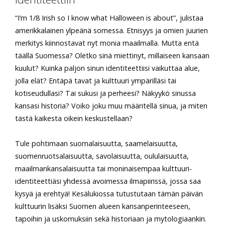
“I’m 1/8 Irish so I know what Halloween is about”, julistaa
amerikkalainen ylpeänä somessa. Etnisyys ja omien juurien
merkitys kiinnostavat nyt monia maailmalla. Mutta entä
täällä Suomessa? Oletko sinä miettinyt, millaiseen kansaan
kuulut? Kuinka paljon sinun identiteettiisi vaikuttaa alue,
jolla elät? Entäpä tavat ja kulttuuri ympärilläsi tai
kotiseudullasi? Tai sukusi ja perheesi? Näkyykö sinussa
kansasi historia? Voiko joku muu määritellä sinua, ja miten
tästä kaikesta oikein keskustellaan?
Tule pohtimaan suomalaisuutta, saamelaisuutta,
suomenruotsalaisuutta, savolaisuutta, oululaisuutta,
maailmankansalaisuutta tai moninaisempaa kulttuuri-
identiteettiäsi yhdessä avoimessa ilmapiirissä, jossa saa
kysyä ja erehtyä! Kesälukiossa tutustutaan tämän päivän
kulttuurin lisäksi Suomen alueen kansanperinteeseen,
tapoihin ja uskomuksiin sekä historiaan ja mytologiaankin.