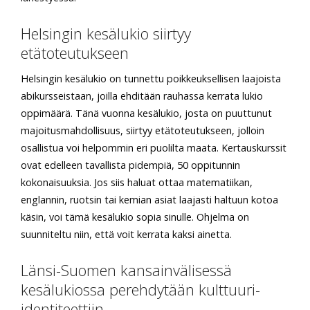
Helsingin kesälukio siirtyy
etätoteutukseen
Helsingin kesälukio on tunnettu poikkeuksellisen laajoista
abikursseistaan, joilla ehditään rauhassa kerrata lukio
oppimäärä. Tänä vuonna kesälukio, josta on puuttunut
majoitusmahdollisuus, siirtyy etätoteutukseen, jolloin
osallistua voi helpommin eri puolilta maata. Kertauskurssit
ovat edelleen tavallista pidempiä, 50 oppitunnin
kokonaisuuksia. Jos siis haluat ottaa matematiikan,
englannin, ruotsin tai kemian asiat laajasti haltuun kotoa
käsin, voi tämä kesälukio sopia sinulle. Ohjelma on
suunniteltu niin, että voit kerrata kaksi ainetta.
Länsi-Suomen kansainvälisessä
kesälukiossa perehdytään kulttuuri-
identiteettiin