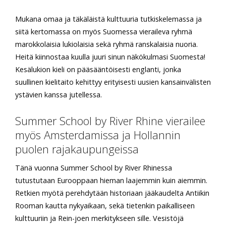
Mukana omaa ja täkäläistä kulttuuria tutkiskelemassa ja
siitä kertomassa on myös Suomessa vieraileva ryhmä
marokkolaisia lukiolaisia sekä ryhmä ranskalaisia nuoria.
Heitä kiinnostaa kuulla juuri sinun näkökulmasi Suomesta!
Kesälukion kieli on pääsääntöisesti englanti, jonka
suullinen kielitaito kehittyy erityisesti uusien kansainvälisten
ystävien kanssa jutellessa.
Summer School by River Rhine vierailee
myös Amsterdamissa ja Hollannin
puolen rajakaupungeissa
Tänä vuonna Summer School by River Rhinessa
tutustutaan Eurooppaan hieman laajemmin kuin aiemmin.
Retkien myötä perehdytään historiaan jääkaudelta Antiikin
Rooman kautta nykyaikaan, sekä tietenkin paikalliseen
kulttuuriin ja Rein-joen merkitykseen sille. Vesistöjä